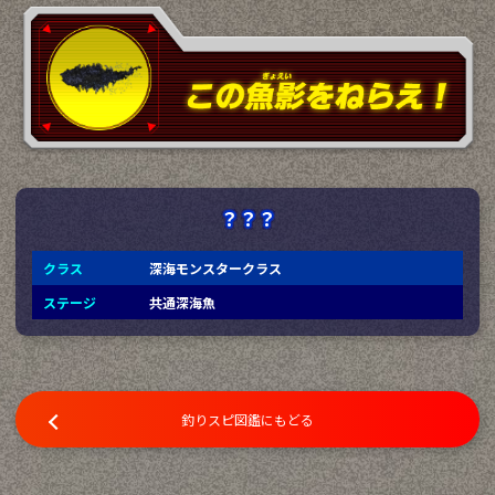
？？？
クラス
深海モンスタークラス
ステージ
共通深海魚
釣りスピ図鑑にもどる