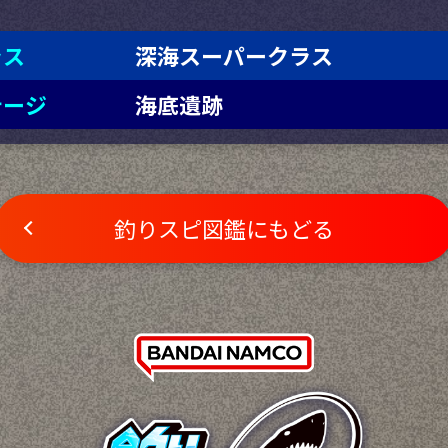
ラス
深海スーパークラス
テージ
海底遺跡
釣りスピ図鑑にもどる