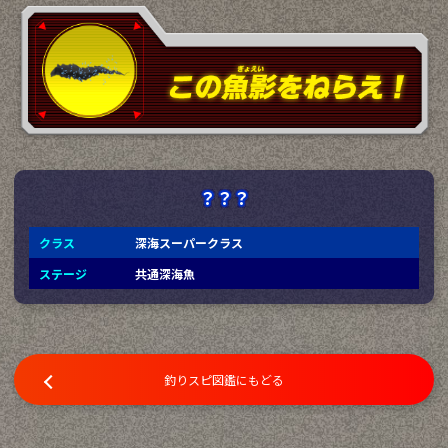
？？？
クラス
深海スーパークラス
ステージ
共通深海魚
釣りスピ図鑑にもどる