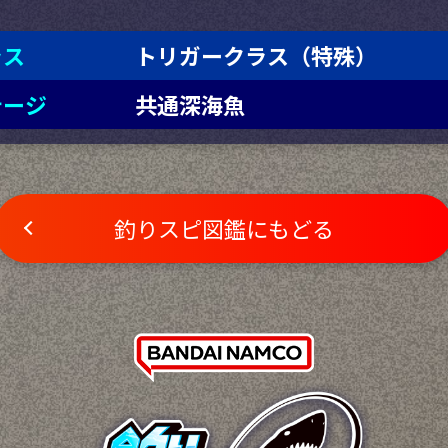
ラス
トリガークラス（特殊）
テージ
共通深海魚
釣りスピ図鑑にもどる