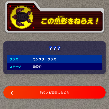
？？？
クラス
モンスタークラス
ステージ
沈没船
釣りスピ図鑑にもどる