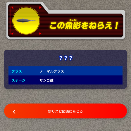
？？？
クラス
ノーマルクラス
ステージ
サンゴ礁
釣りスピ図鑑にもどる