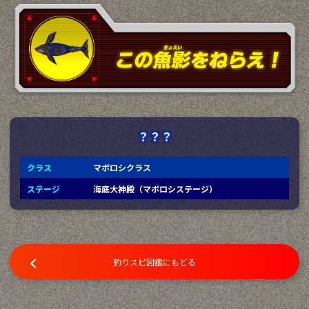
？？？
クラス
マボロシクラス
ステージ
海底大神殿（マボロシステージ）
釣りスピ図鑑にもどる