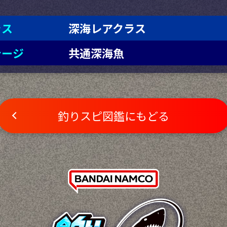
ラス
深海レアクラス
テージ
共通深海魚
釣りスピ図鑑にもどる