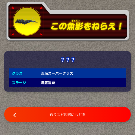
？？？
クラス
深海スーパークラス
ステージ
海底遺跡
釣りスピ図鑑にもどる