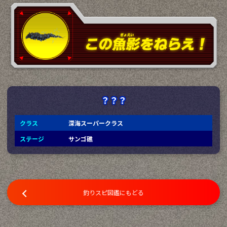
？？？
クラス
深海スーパークラス
ステージ
サンゴ礁
釣りスピ図鑑にもどる