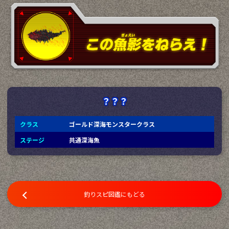
？？？
クラス
ゴールド深海モンスタークラス
ステージ
共通深海魚
釣りスピ図鑑にもどる