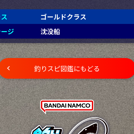
ラス
ゴールドクラス
テージ
沈没船
釣りスピ図鑑にもどる